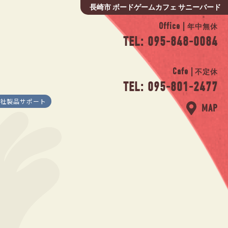
長崎市 ボードゲームカフェ サニーバード
Office |
年中無休
TEL: 095-848-0084
Cafe |
不定休
TEL: 095-801-2477
社製品サポート
MAP