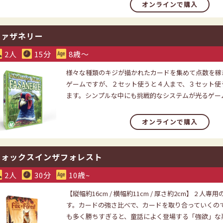
オンラインで購入
ファザネリー
2人
15分
8歳〜
様々な種類のキジが描かれたカードを集めて点数を稼
ゲームですが、２セット使うと４人まで、３セット使
ます。シンプルな中にも挑戦的なシステムが光るゲー
オンラインで購入
フォックスインザフォレスト
2人
30分
10歳~
【縦幅約16cm / 横幅約11cm / 厚さ約2cm】 2 人
す。カードの強さ比べで、カードを取り合っていくの
も多く勝ちすぎると、童話によく登場する「強欲」な