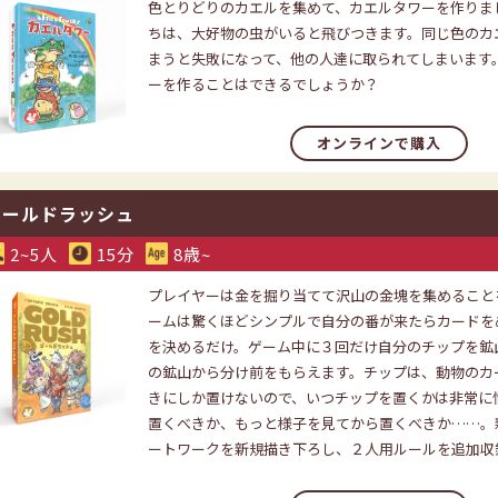
色とりどりのカエルを集めて、カエルタワーを作りま
ちは、大好物の虫がいると飛びつきます。同じ色のカ
まうと失敗になって、他の人達に取られてしまいます
ーを作ることはできるでしょうか？
オンラインで購入
ゴールドラッシュ
2~5人
15分
8歳~
プレイヤーは金を掘り当てて沢山の金塊を集めること
ームは驚くほどシンプルで自分の番が来たらカードを
を決めるだけ。ゲーム中に３回だけ自分のチップを鉱
の鉱山から分け前をもらえます。チップは、動物のカ
きにしか置けないので、いつチップを置くかは非常に
置くべきか、もっと様子を見てから置くべきか……。
ートワークを新規描き下ろし、２人用ルールを追加収