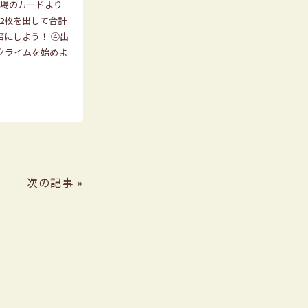
①場のカードより
2枚を出して合計
倍にしよう！ ④出
クライムを始めよ
次の記事 »