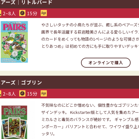
ペアーズ｜リトルバード
2~8人
15分
やさしいタッチの小鳥たちが並ぶ、癒し系のペアーズデ
画界で長年活躍する萩岩睦美さんによる愛らしいイラ
のカードをめくっても物語の1ページのような可憐さが
とりあつめ」は初めての方にも手に取りやすいデッキ
オンラインで購入
ペアーズ｜ゴブリン
2~8人
15分
不気味なのにどこか憎めない、個性豊かなゴブリンた
ザインデッキ。 Kickstarter版として人気を集めた
ミカルさと毒気のバランスが絶妙です。 ギャンブル
ンポーカー」バリアントと合わせて、ワイワイ盛り上
ッタリ。