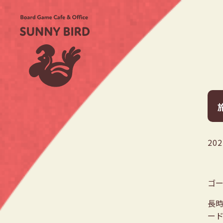
202
ゴ
長
ー