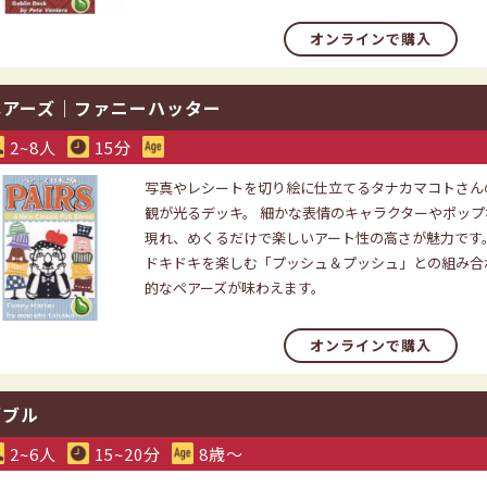
オンラインで購入
ペアーズ｜ファニーハッター
2~8人
15分
写真やレシートを切り絵に仕立てるタナカマコトさん
観が光るデッキ。 細かな表情のキャラクターやポッ
現れ、めくるだけで楽しいアート性の高さが魅力です
ドキドキを楽しむ「プッシュ＆プッシュ」との組み合
的なペアーズが味わえます。
オンラインで購入
ダブル
2~6人
15~20分
8歳〜