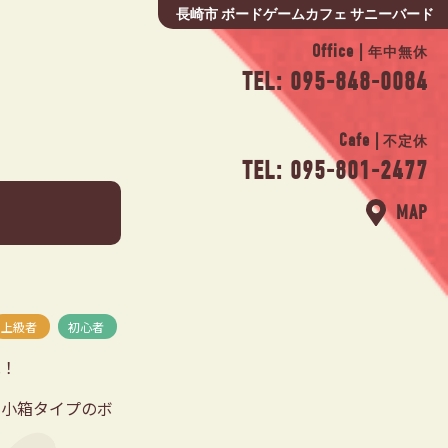
長崎市 ボードゲームカフェ サニーバード
Office |
年中無休
TEL: 095-848-0084
Cafe |
不定休
TEL: 095-801-2477
MAP
上級者
初心者
見！
な小箱タイプのボ