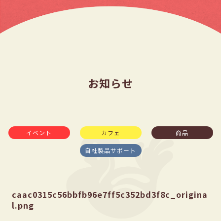
お知らせ
イベント
カフェ
商品
自社製品サポート
caac0315c56bbfb96e7ff5c352bd3f8c_origina
l.png