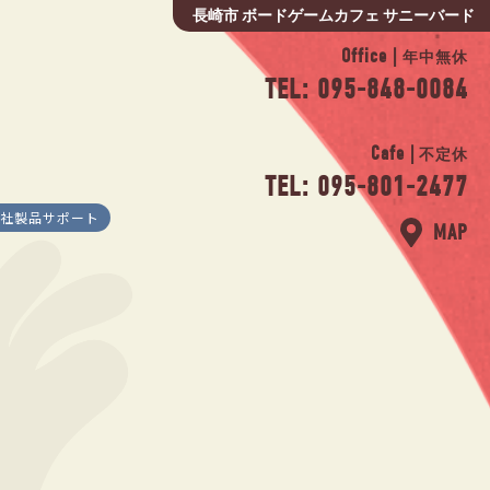
長崎市 ボードゲームカフェ サニーバード
Office |
年中無休
TEL: 095-848-0084
Cafe |
不定休
TEL: 095-801-2477
社製品サポート
MAP