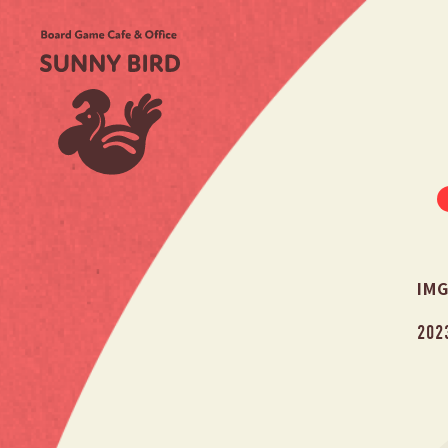
IM
202