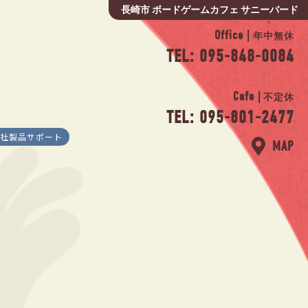
長崎市 ボードゲームカフェ サニーバード
Office |
年中無休
TEL: 095-848-0084
Cafe |
不定休
TEL: 095-801-2477
社製品サポート
MAP