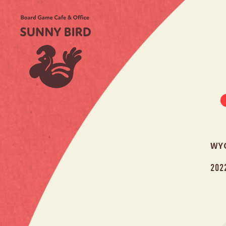
WY
202