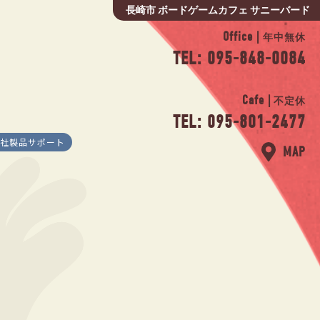
長崎市 ボードゲームカフェ サニーバード
Office |
年中無休
TEL: 095-848-0084
Cafe |
不定休
TEL: 095-801-2477
社製品サポート
MAP