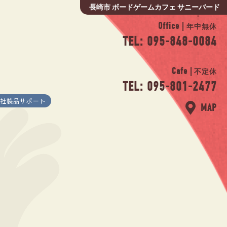
長崎市 ボードゲームカフェ サニーバード
Office |
年中無休
TEL: 095-848-0084
Cafe |
不定休
TEL: 095-801-2477
社製品サポート
MAP