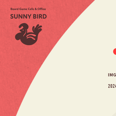
IM
202