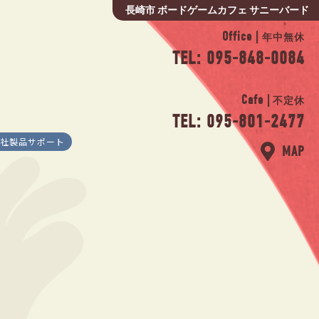
長崎市 ボードゲームカフェ サニーバード
Office |
年中無休
TEL: 095-848-0084
Cafe |
不定休
TEL: 095-801-2477
社製品サポート
MAP