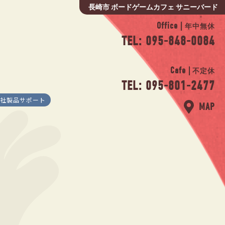
長崎市 ボードゲームカフェ サニーバード
Office |
年中無休
TEL: 095-848-0084
Cafe |
不定休
TEL: 095-801-2477
社製品サポート
MAP