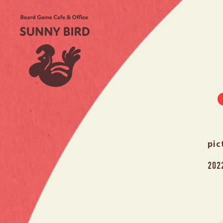
pic
202